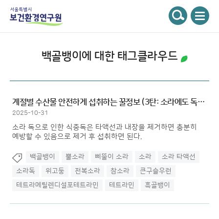
주메뉴
서울특별시 보건환경연구원
검색
백골뱅이
에 대한 태그클라우드
계절별 수산물 안전하게 섭취하는 꿀정보 (3탄: 소라에도 독이 있다구...
2025-10-31
소라 독으로 인한 식중독은 타액선과 내장을 제거하면 충분히
예방할 수 있음으로 제거 후 섭취하면 된다.
백골뱅이
뿔소라
삐뚤이 소라
소라
소라 타액선
소라독
위고둥
전복소라
참소라
큰구슬우런
테트라메틸렌디설포테트라민
테트라민
흑골뱅이