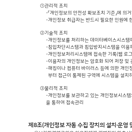
열람청구
①
관리적 조치
-
「개인정보의 안전성 확보조치 기준」에 의
청구 주체 확인 및 개인정보 열람 범위 확인
-
개인정보 취급자는 반드시 필요한 인원에 한
개인정보 열람 제한사항 확인
②
기술적 조치
열람결정 통지(허용/제한/연기) → 열람
-
개인정보를 처리하는 데이터베이스시스템에 
열람결정 통지(거부)
-
침입차단시스템과 침입방지시스템을 이용해
-
개인정보처리시스템에 접속한 기록(웹 로그, 
개인정보 정정·삭제, 처리정지 청구 절차
-
이용자의 개인정보는 암호화 되어 저장 및 
-
해킹이나 컴퓨터 바이러스 등에 의한 개인
개인정보파일목록 검색
부터 접근이 통제된 구역에 시스템을 설치하
정정·삭제, 처리정지 청구
③
물리적 조치
청구 주체 확인 및 개인정보 정정·삭제, 처리정지 
-
개인정보를 보관하고 있는 개인정보시스템의
을 통하여 접속관리
개인정보 정정·삭제, 처리정지 제한사항 확인
정정·삭제, 처리정지 결과 통지
정정·삭제, 처리정지 제한사항 통지(거절, 타 법령 
제8조(개인정보 자동 수집 장치의 설치∙운영 