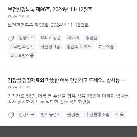
보건환경톡톡 제96호, 2024년 11-12월호
2024-12-30
보건환경톡톡 제96호, 2024년 11-12월호
김장재료
대마가공품
대마씨
수산물
수의법의검사
식물성기름
중금속 위해도
효소식품
효소표방식품
김장철 김장재료와 따뜻한 어묵 안심하고 드세요... 방사능 검사 결과...
2024-11-01
김장재료 56건, 어묵 등 수산물 함유 식품 78건에 대하여 방사능
검사 실시하여 모두 적합한 것을 확인하였음
김장재료
방사능검사
불검출
수산물통조림
어묵