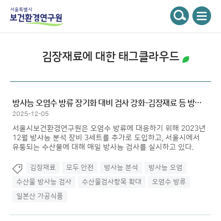
주메뉴
서울특별시 보건환경연구원
검색
김장재료
에 대한 태그클라우드
방사능 오염수 방류 장기화 대비 검사 강화-김장재료 등 방사능 검사 ...
2025-12-05
서울시보건환경연구원은 오염수 방류에 대응하기 위해 2023년
12월 방사능 분석 장비 3세트를 추가로 도입하고, 서울시에서
유통되는 수산물에 대해 매일 방사능 검사를 실시하고 있다.
김장재료
모두 안전
방사능 분석
방사능 오염
수산물 방사능 검사
수산물검사항목 확대
오염수 방류
일본산 가공식품