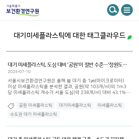
주메뉴
서울특별시 보건환경연구원
검색
대기미세플라스틱
에 대한 태그클라우드
대기 미세플라스틱, 도심 대비 '공원'이 절반 수준…'정원도시 서울'...
2025-07-10
서울시보건환경연구원은 올해 봄 대기 중 1㎛(마이크로미터)
이상 미세플라스틱을 분석한 결과, 공원(약 103개/㎥)의 1m3
당 미세플라스틱 개수가 서울 도심(약 238개/㎥) 대비 43.1%
수준인 것으로 나타났다고 밝혔다.
공원 미세플라스틱
대기미세플라스틱
미세플라스틱
수도권 대기 미세플라스틱