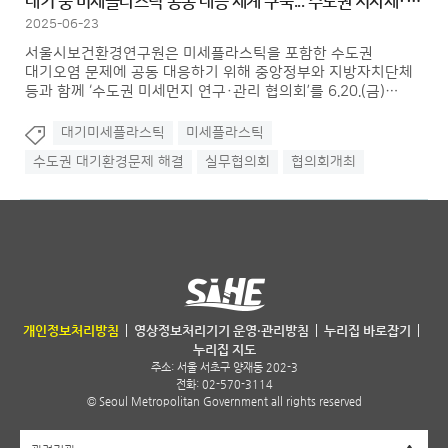
대기 중 미세플라스틱 공동 대응 체계 구축... 수도권 지자체·중앙정...
2025-06-23
서울시보건환경연구원은 미세플라스틱을 포함한 수도권
대기오염 문제에 공동 대응하기 위해 중앙정부와 지방자치단체
등과 함께 ‘수도권 미세먼지 연구·관리 협의회’를 6.20.(금)
연구원 대회의실(서울시 서초구 양재동)에서 개최하였다고
밝혔다.
대기미세플라스틱
미세플라스틱
수도권 대기환경문제 해결
실무협의회
협의회개최
서울특별시 보건환경연구원
개인정보처리방침
영상정보처리기기 운영·관리방침
누리집 바로잡기
누리집 지도
주소:
서울 서초구 양재동 202-3
전화: 02-570-3114
© Seoul Metropolitan Government all rights reserved