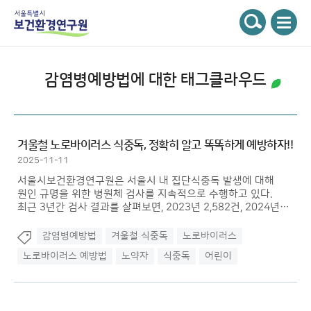
주메뉴
서울특별시 보건환경연구원
검색
감염병예방법
에 대한 태그클라우드
겨울철 노로바이러스 식중독, 정확히 알고 똑똑하게 예방하자!!
2025-11-11
서울시보건환경연구원은 서울시 내 집단식중독 발생에 대해
원인 규명을 위한 병원체 검사를 지속적으로 수행하고 있다.
최근 3년간 검사 결과를 살펴보면, 2023년 2,582건, 2024년
2,398건, 2025년 10월 현재 2,530건의 집단식중독 검사가
시행되었다.
감염병예방법
겨울철 식중독
노로바이러스
노로바이러스 예방법
노약자
식중독
어린이