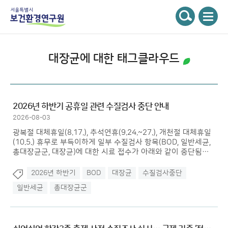
주메뉴
서울특별시 보건환경연구원
검색
대장균
에 대한 태그클라우드
2026년 하반기 공휴일 관련 수질검사 중단 안내
2026-08-03
광복절 대체휴일(8.17.), 추석연휴(9.24.~27.), 개천절 대체휴일
(10.5.) 휴무로 부득이하게 일부 수질검사 항목(BOD, 일반세균,
총대장균군, 대장균)에 대한 시료 접수가 아래와 같이 중단됨을
알려 드리니 협조 부탁드립니다.
2026년 하반기
BOD
대장균
수질검사중단
일반세균
총대장균군