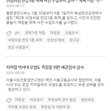
쉬엄쉬엄 한강3종 축제 사전 수질조사 실시… 국제 기준 ‘적합’ 확인
2025-06-17
물환경연구부는 5월 30일부터 6월 1일까지 뚝섬한강공원에서
열린 「제2회 쉬엄쉬엄 한강3종 축제」를 앞두고, 시민의 안전한
물놀이 체험을 위해 사전 수질조사를 실시했다.
pH
국제기준 적합
대장균
수질조사
쉬엄쉬엄 한강 3종 축제
안전성 확보
장구균
한강 수질검사
지하철 역사내 오염도 측정을 위한 세균검사 실시
2024-06-26
서울시보건환경연구원은 매년 서울교통공사와 협업하여, 서울
시내 주요 혼잡 지하철역의 오염도를 측정하고 위생 상태를 관리
·점검하고 있다.
대장균
세균검사
위생상태 관리 점검
일반세균
지하철 오염도 측정
화장실 및 세면대 등