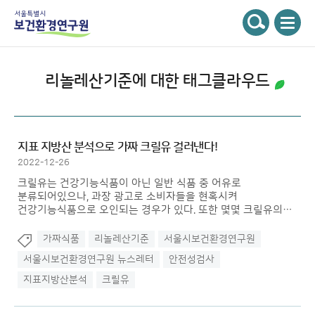
주메뉴
서울특별시 보건환경연구원
검색
리놀레산기준
에 대한 태그클라우드
지표 지방산 분석으로 가짜 크릴유 걸러낸다!
2022-12-26
크릴유는 건강기능식품이 아닌 일반 식품 중 어유로
분류되어있으나, 과장 광고로 소비자들을 현혹시켜
건강기능식품으로 오인되는 경우가 있다. 또한 몇몇 크릴유의
경우 다른 식물성 유지가 혼합되어 판매되고 있는 것으로
알려지기도 했다. 따라서 연구원은 시민들에게 크릴유에 대한
가짜식품
리놀레산기준
서울시보건환경연구원
올바른 정보를 제공하고자 크릴유의 지표 지방산 분석을
서울시보건환경연구원 뉴스레터
안전성검사
실시하였다.
지표지방산분석
크릴유