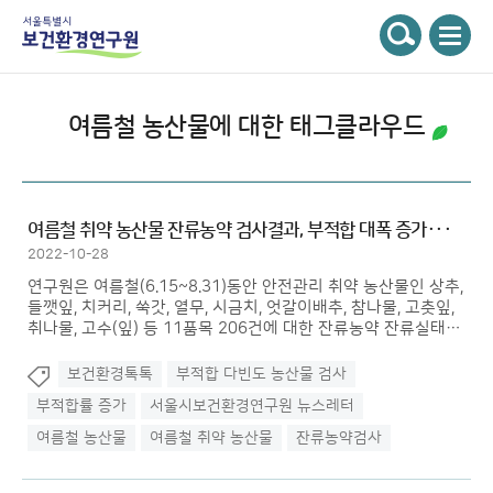
주메뉴
서울특별시 보건환경연구원
검색
여름철 농산물
에 대한 태그클라우드
여름철 취약 농산물 잔류농약 검사결과, 부적합 대폭 증가···
2022-10-28
연구원은 여름철(6.15~8.31)동안 안전관리 취약 농산물인 상추,
들깻잎, 치커리, 쑥갓, 열무, 시금치, 엇갈이배추, 참나물, 고춧잎,
취나물, 고수(잎) 등 11품목 206건에 대한 잔류농약 잔류실태를
조사하였다. 그 결과 부적합은 8품목 12건(5.8%)으로 2021년
동기간(2.0%) 대비 약 3배 부적합률이 증가하였으며 경매·유통
보건환경톡톡
부적합 다빈도 농산물 검사
농산물 잔류농약 부적합률(2.6%)과 비교시 부적합률이 약 2.2배
부적합률 증가
서울시보건환경연구원 뉴스레터
높은 것으로 파악되었다.
여름철 농산물
여름철 취약 농산물
잔류농약검사