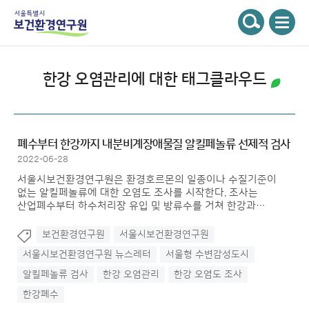
주메뉴
서울특별시 보건환경연구원
검색
한강 오염관리
에 대한 태그클라우드
폐수부터 한강까지 내분비계장애물질 알킬페놀류 선제적 검사
2022-06-28
서울시보건환경연구원은 환경호르몬의 일종이나 수질기준이
없는 알킬페놀류에 대한 오염도 조사를 시작한다. 조사는
산업폐수부터 하수처리장 유입 및 방류수를 거쳐 한강과
지천에서의 오염 현황까지 전 과정에 대해 조사할 계획이다.
보건환경연구원
서울시보건환경연구원
서울시보건환경연구원 뉴스레터
서울형 수변감성도시
알킬페놀류 검사
한강 오염관리
한강 오염도 조사
한강폐수