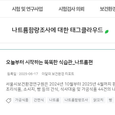
시험 및 연구사업
시험검사 의뢰
보건환
나트륨함량조사
에 대한 태그클라우드
오늘부터 시작하는 똑똑한 식습관_나트륨편
등록일 :
2025-06-17
이달의 보건환경 리포트
서울시보건환경연구원은 2024년 10월부터 2025년 4월까지
조리식품, 소시지, 빵 등의 간식, 식사대용 및 가공식품 44건의
가공식품
간편식
나트륨
나트륨함량조사
닭꼬치
빵