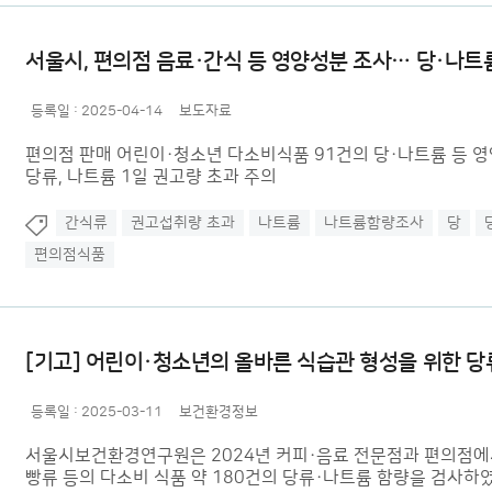
서울시, 편의점 음료·간식 등 영양성분 조사… 당·나트륨 
등록일 :
2025-04-14
보도자료
편의점 판매 어린이·청소년 다소비식품 91건의 당·나트륨 등 영양
당류, 나트륨 1일 권고량 초과 주의
간식류
권고섭취량 초과
나트륨
나트륨함량조사
당
편의점식품
[기고] 어린이·청소년의 올바른 식습관 형성을 위한 당류
등록일 :
2025-03-11
보건환경정보
서울시보건환경연구원은 2024년 커피·음료 전문점과 편의점에
빵류 등의 다소비 식품 약 180건의 당류·나트륨 함량을 검사하였