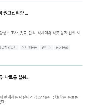
권고섭취량 ...
성분 조사, 음료, 간식, 식사대용 식품 함께 섭취 시
당류함량조사
식사대용품
캔디류
탄산음료
·나트륨 섭취...
서 판매하는 어린이와 청소년들이 선호하는 음료류·
다.