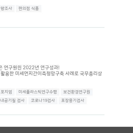
함량조사
편의점 식품
은 연구원읜 2022년 연구성과!
을 활용한 미세먼지간이측청망구축 사례로 국무총리상
심포지엄
미세플라스틱연구수행
보건환경연구원
실내공기질 검사
코로나19검사
포장용기검사