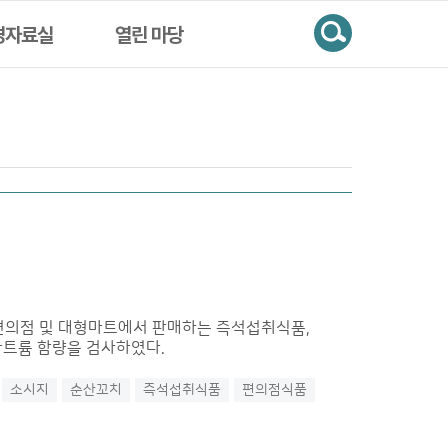
검색
경자료실
열린 마당
 편의점 및 대형마트에서 판매하는 즉석섭취식품,
 나트륨 함량을 검사하였다.
소시지
순산꼬치
즉석섭취식품
편의점식품