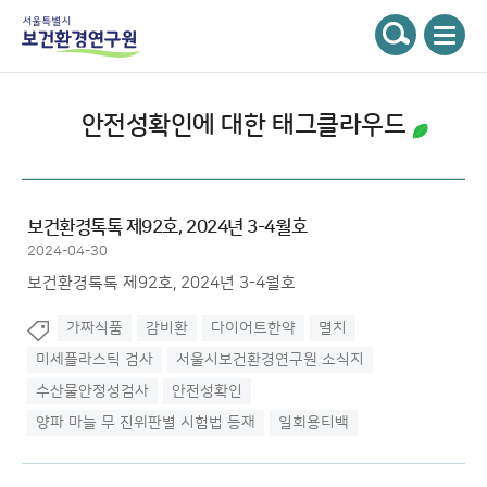
주메뉴
서울특별시 보건환경연구원
검색
안전성확인
에 대한 태그클라우드
보건환경톡톡 제92호, 2024년 3-4월호
2024-04-30
보건환경톡톡 제92호, 2024년 3-4월호
가짜식품
감비환
다이어트한약
멸치
미세플라스틱 검사
서울시보건환경연구원 소식지
수산물안정성검사
안전성확인
양파 마늘 무 진위판별 시험법 등재
일회용티백