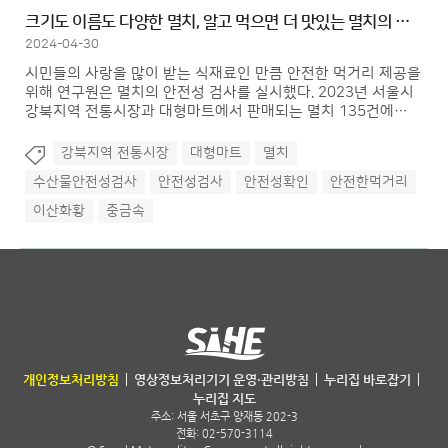
크기도 이름도 다양한 멸치, 알고 먹으면 더 맛있는 멸치의 검사 결과...
2024-04-30
시민들의 사랑을 많이 받는 식재료인 만큼 안전한 먹거리 제공을
위해 연구원은 멸치의 안전성 검사를 실시했다. 2023년 서울시
강북지역 전통시장과 대형마트에서 판매되는 멸치 135건에
대해 중금속 3종(납, 카드뮴, 수은), 93건에 대해 이산화황
검사를 수행하였다.
강북지역 전통시장
대형마트
멸치
수산물안전성검사
안전성검사
안전성확인
안전한먹거리
이산화황
중금속
서울특별시 보건환경연구원
개인정보처리방침
영상정보처리기기 운영·관리방침
누리집 바로잡기
누리집 지도
주소:
서울 서초구 양재동 202-3
전화: 02-570-3114