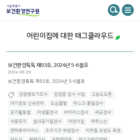
주메뉴
서울특별시 보건환경연구원
검색
어린이집
에 대한 태그클라우드
보건환경톡톡 제93호, 2024년 5-6월호
2024-06-29
보건환경톡톡 제93호, 2024년 5-6월호
감염병모기조사
감염증 감시 사업
고농도오존
대기정보 신속전파
도심꿀벌
마스크 품질검사
모기활동철
미생물검사
바이러스검사
세균검사
식용유지
실내공기질검사
어린이집
에루스산
엔테로바이러스
조리기구 위생검사
지하철 오염도 측정
진드기
질병검사
프탈레이트
하수기반감염병