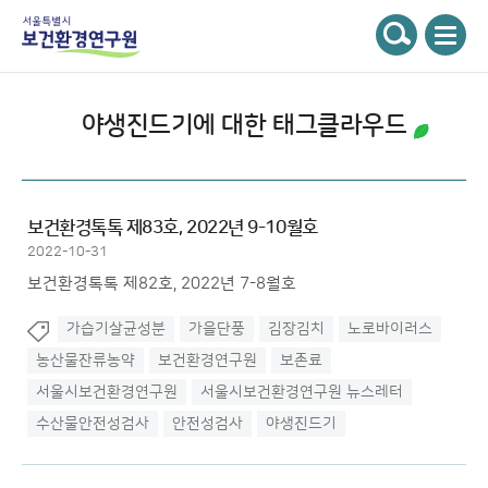
주메뉴
서울특별시 보건환경연구원
검색
야생진드기
에 대한 태그클라우드
보건환경톡톡 제83호, 2022년 9-10월호
2022-10-31
보건환경톡톡 제82호, 2022년 7-8월호
가습기살균성분
가을단풍
김장김치
노로바이러스
농산물잔류농약
보건환경연구원
보존료
서울시보건환경연구원
서울시보건환경연구원 뉴스레터
수산물안전성검사
안전성검사
야생진드기