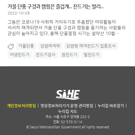
가을 단풍 구경과 캠핑은 즐겁게... 진드기는 멀리...
2022-10-28
그동안 코로나19 사회적 거리두기로 주춤했던 야외활동이
서서히 재개되면서 가을 단풍 구경과 캠핑을 즐기려는 사람들의
관심이 높아지고 있다. 올해 단풍절정 시기는 설악산 10월
중순을 시작으로 남부지방까지 10월 말과 11월 초순 사이로
보고 있으며, 이 시기에 캠핑도 증가할 것으로 예상하고 있다.
가을단풍
감염매개체
감염병 매개진드기 집중조사
가을에는 야외활동이 많은 만큼 야생해충과 접촉하는 사례가
야생진드기
진드기검사
참진드기
털진드기
늘어나는데 이에 따른 진드기 감염매개체 질병 우려도 높아지고
있다.
서울특별시 보건환경연구원
개인정보처리방침
영상정보처리기기 운영·관리방침
누리집 바로잡기
누리집 지도
주소:
서울 서초구 양재동 202-3
전화: 02-570-3114
© Seoul Metropolitan Government all rights reserved